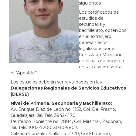
siguientes:
Los certificados de
estudios de
secundaria y
bachillerato, obtenidos
en el extranjero
deberán estar
legalizados por el
Consulado Mexicano
en el país de origen o
en su caso presentar
el “Apostille”.
Los estudios deberán ser revalidados en las
Delegaciones Regionales de Servicios Educativos
(DERSE)
Nivel de Primaria, Secundaria y Bachillerato:
Av. Enrique Díaz de León no. 1152, Col. Del Fresno,
Guadalajara, Jal. Tels. 3942-1170.
Periférico Poniente no. 2884, Col. Miramar, Zapopan,
Jal. Tels. 1002-7200, 3030-9807.
Calzada González Gallo no. 2720, Col El Rosario,