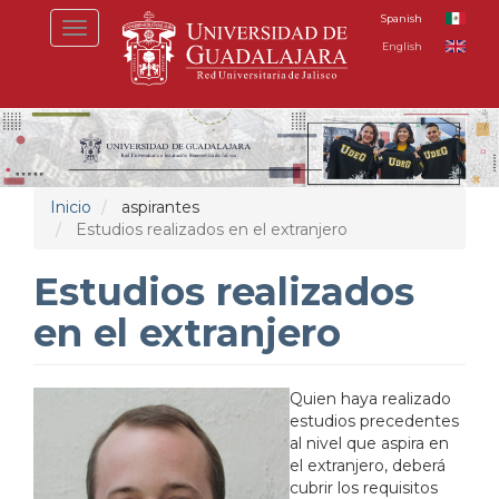
Pasar
Spanish
Toggle
al
English
navigation
contenido
principal
Inicio
aspirantes
Estudios realizados en el extranjero
Estudios realizados
en el extranjero
Quien haya realizado
estudios precedentes
al nivel que aspira en
el extranjero, deberá
cubrir los requisitos